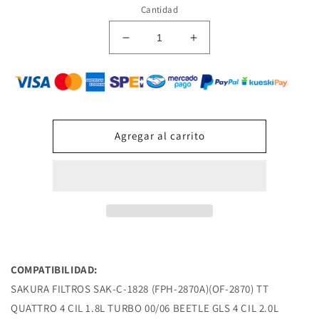
rating
Cantidad
Reducir
Aumentar
cantidad
cantidad
para
para
SAK-
SAK-
C-
C-
1828
1828
FILTRO
FILTRO
Agregar al carrito
DE
DE
ACEITE
ACEITE
(FPH-
(FPH-
2870A)
2870A)
(OF-
(OF-
2870)
2870)
TT
TT
QUATTRO
QUATTRO
4
4
COMPATIBILIDAD:
CIL
CIL
SAKURA FILTROS SAK-C-1828 (FPH-2870A)(OF-2870) TT
1.8L
1.8L
QUATTRO 4 CIL 1.8L TURBO 00/06 BEETLE GLS 4 CIL 2.0L
TURBO
TURBO