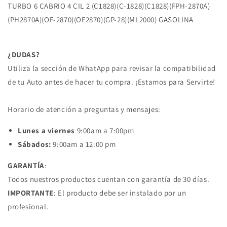
TURBO 6 CABRIO 4 CIL 2 (C1828)(C-1828)(C1828)(FPH-2870A)
00/06
00/06
BEETLE
BEETLE
(PH2870A)(OF-2870)(OF2870)(GP-28)(ML2000) GASOLINA
GLS
GLS
4
4
CIL
CIL
¿DUDAS?
2.0L
2.0L
Utiliza la sección de WhatApp para revisar la compatibilidad
TURBO
TURBO
6
6
de tu Auto antes de hacer tu compra. ¡Estamos para Servirte!
CABRIO
CABRIO
4
4
Horario de atención a preguntas y mensajes:
CIL
CIL
2
2
Lunes a viernes
9:00am a 7:00pm
VOLKSWAGEN
VOLKSWAGEN
Sábados:
9:00am a 12:00 pm
GARANTÍA
:
Todos nuestros productos cuentan con garantía de 30 días.
IMPORTANTE
: El producto debe ser instalado por un
profesional.