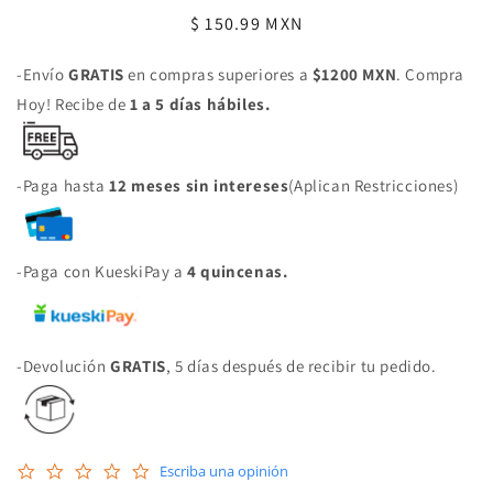
Precio
$ 150.99 MXN
habitual
-Envío
GRATIS
en compras superiores a
$1200 MXN
. Compra
Hoy! Recibe de
1 a 5 días hábiles.
-Paga hasta
12 meses sin intereses
(Aplican Restricciones)
-Paga con KueskiPay a
4 quincenas.
-Devolución
GRATIS
, 5 días después de recibir tu pedido.
0.0
Escriba una opinión
star