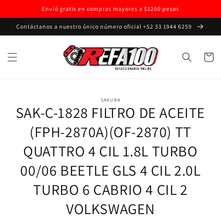
Ir
Envió gratis en compras mayores a $1200 pesos
directamente
al contenido
Contáctanos a nuestro único número oficial +52 33 1944 6259
Carrito
Ir
directamente
SAKURA
a la
SAK-C-1828 FILTRO DE ACEITE
información
del producto
(FPH-2870A)(OF-2870) TT
QUATTRO 4 CIL 1.8L TURBO
00/06 BEETLE GLS 4 CIL 2.0L
TURBO 6 CABRIO 4 CIL 2
VOLKSWAGEN